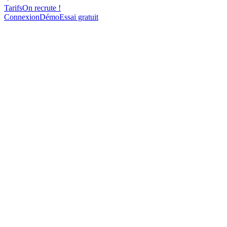
Tarifs
On recrute !
Connexion
Démo
Essai gratuit
C-LEVEL
DIRECT OUTREACH
Cold email template pour promouvoir un produit éthique
1320
contacts contactés
61%
d'ouverture
16%
de réponse
25
rendez-vous pris